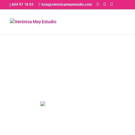
604 97 18 03
hola@veronicameyestudio.com
PRÓXIMAMENTE 
GUION