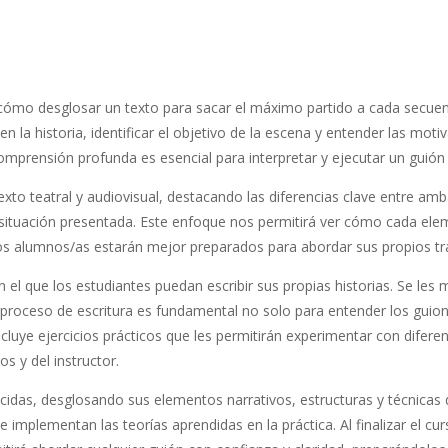
N
cómo desglosar un texto para sacar el máximo partido a cada secuenci
en la historia, identificar el objetivo de la escena y entender las mo
omprensión profunda es esencial para interpretar y ejecutar un guión
xto teatral y audiovisual, destacando las diferencias clave entre am
a situación presentada. Este enfoque nos permitirá ver cómo cada elem
los alumnos/as estarán mejor preparados para abordar sus propios tra
 que los estudiantes puedan escribir sus propias historias. Se les mo
l proceso de escritura es fundamental no solo para entender los guio
incluye ejercicios prácticos que les permitirán experimentar con difere
s y del instructor.
das, desglosando sus elementos narrativos, estructuras y técnicas 
 implementan las teorías aprendidas en la práctica. Al finalizar el c