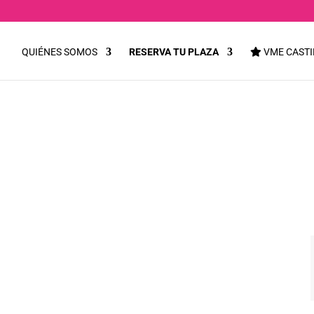
QUIÉNES SOMOS
RESERVA TU PLAZA
VME CASTI
// CLASES DE ANÁL