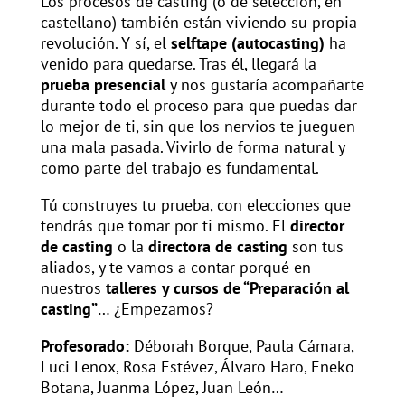
Los procesos de casting (o de selección, en
castellano) también están viviendo su propia
revolución. Y sí, el
selftape (autocasting)
ha
venido para quedarse. Tras él, llegará la
prueba presencial
y nos gustaría acompañarte
durante todo el proceso para que puedas dar
lo mejor de ti, sin que los nervios te jueguen
una mala pasada. Vivirlo de forma natural y
como parte del trabajo es fundamental.
Tú construyes tu prueba, con elecciones que
tendrás que tomar por ti mismo. El
director
de casting
o la
directora de casting
son tus
aliados, y te vamos a contar porqué en
nuestros
talleres y cursos de “Preparación al
casting”
… ¿Empezamos?
Profesorado:
Déborah Borque, Paula Cámara,
Luci Lenox, Rosa Estévez, Álvaro Haro, Eneko
Botana, Juanma López, Juan León…