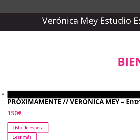
Verónica Mey Estudio Es
BIE
PRÓXIMAMENTE // VERÓNICA MEY – Entren
150
€
Lista de espera
Leer más