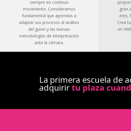
siempre en continuo
propor
movimiento. Consideramos
gran a
fundamental que aprendas a
eres, 
adaptar sus procesos al análisis
Crea tu
del guion y las nuevas
en VME
metodologías de interpretación
ante la cámara.
La primera escuela de a
adquirir
tu plaza cuan