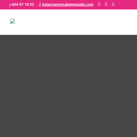
604 97 18 03
hola@veronicameyestudio.com