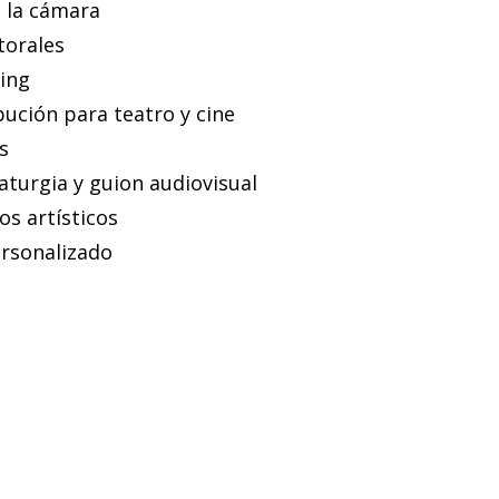
 la cámara
torales
ing
bución para teatro y cine
s
urgia y guion audiovisual
s artísticos
rsonalizado