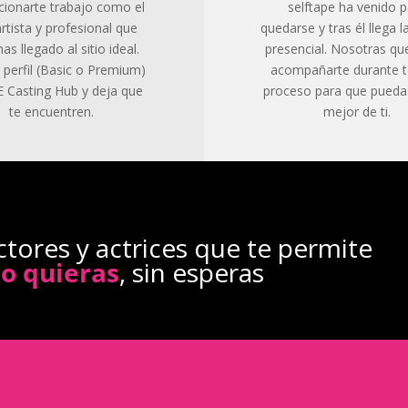
cionarte trabajo como el
selftape ha venido 
rtista y profesional que
quedarse y tras él llega 
has llegado al sitio ideal.
presencial. Nosotras q
 perfil (Basic o Premium)
acompañarte durante t
 Casting Hub y deja que
proceso para que puedas
te encuentren.
mejor de ti.
ctores y actrices que te permite
do quieras
, sin esperas