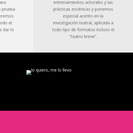
para
entrenamientos actorales y las
la prueba
prácticas escénicas y ponemos
ueremos
especial acento en la
odo el
investigación teatral, aplicada a
 dar lo
todo tipo de formatos incluso el
“teatro breve”.