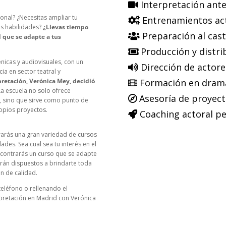
Interpretación ante
ional? ¿Necesitas ampliar tu
Entrenamientos ac
us habilidades?
¿Llevas tiempo
Preparación al cast
 que se adapte a tus
Producción y distri
nicas y audiovisuales, con un
Dirección de actore
a en sector teatral y
pretación, Verónica Mey, decidió
Formación en dramat
a escuela no solo ofrece
Asesoría de proyecto
o, sino que sirve como punto de
opios proyectos.
Coaching actoral pe
rarás una gran variedad de cursos
des. Sea cual sea tu interés en el
ncontrarás un curso que se adapte
arán dispuestos a brindarte toda
n de calidad.
eléfono o rellenando el
rpretación en Madrid con Verónica