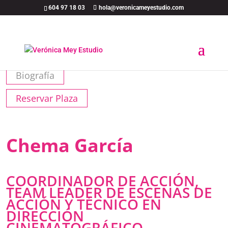
604 97 18 03
hola@veronicameyestudio.com
Biografía
Reservar Plaza
Chema García
COORDINADOR DE ACCIÓN,
TEAM LEADER DE ESCENAS DE
ACCIÓN Y TÉCNICO EN
DIRECCIÓN
CINEMATOGRÁFICO