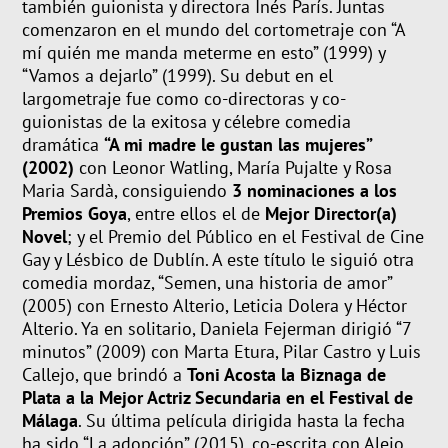
también guionista y directora
Inés París
.
Juntas
comenzaron en el mundo del cortometraje con
“A
mí quién me manda meterme en esto”
(1999) y
“Vamos a dejarlo”
(1999).
Su debut en el
largometraje fue
como
co
-directoras y
co
-
guionistas
de
la exitosa
y célebre
comedia
dramática
“A mi madre le gustan las mujeres”
(2002)
con Leonor Watling, María
Pujalte
y Rosa
Maria
Sardà
, consiguiendo
3 nominaciones a los
Premios Goya
, entre ellos el de
Mejor
Director
(a)
Novel
; y el Premio del Público en el Festival de Cine
Gay y Lésbico de Dublín
. A
este título
le sigui
ó otra
comedia mordaz,
“Semen, una historia de amor”
(2005) con Ernesto
Alterio
,
Leticia
Dolera
y Héctor
Alterio
. Ya en solitario, Daniela
Fejerman
dirigió
“
7
minutos”
(2009) con Marta
Etura
, Pilar Castro y Luis
Callejo, que brindó
a
Toni Acosta
la Biznaga de
Plata a la Mejor Actriz Secundaria en el Festival de
Málaga
. Su última película dirigida hasta la fecha
ha sido
“La adopción”
(2015),
co
-escrita con Alejo