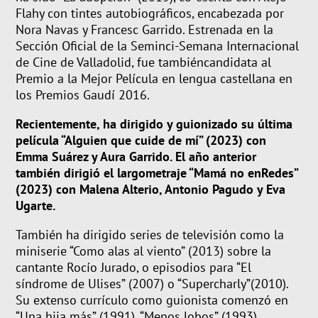
Flah
y con tintes autobiográficos
,
encabeza
da por
Nora Navas y Francesc Garrido
. Estrenada en la
Sección Oficial de la
Seminci
-Semana Internacional
de Cine de Valladolid, fue también
c
andidata al
Premio a la Mejor Película en lengua castellana en
los Premios Gaudí 2016.
Recientemente, ha dirigido y guionizado su última
película “
Alguien que cuide de mí” (
2023) con
Emma Suárez y Aura Garrido. El año anterior
también dirigió el largometraje “
Mamá no
enRedes
”
(2023) con Malena
Alterio
, Antonio
Pagudo
y Eva
Ugarte.
T
ambién ha dirigido series de televisión como
la
miniserie
“Como alas al viento”
(2013) sobre la
cantante Rocío Jurado
,
o episodios para
“El
síndrome de Ulises”
(2007)
o
“
Supercharly
”
(2010)
.
S
u
extenso
currícul
o
como guionista
comenzó en
“Una hija más”
(1991),
“Menos lobos”
(1993),