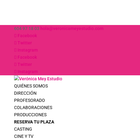
604 97 18 03
hola@veronicameyestudio.com
Facebook
Twitter
Instagram
Facebook
Twitter
Instagram
QUIÉNES SOMOS
DIRECCIÓN
PROFESORADO
COLABORACIONES
PRODUCCIONES
RESERVA TU PLAZA
CASTING
CINE Y TV