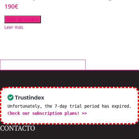
190
€
Lista de espera
Leer más
¿Quieres conocernos?
CONTACTA CON NOSOTROS
Unfortunately, the 7-day trial period has expired.
Check our subscription plans! >>
CONTACTO