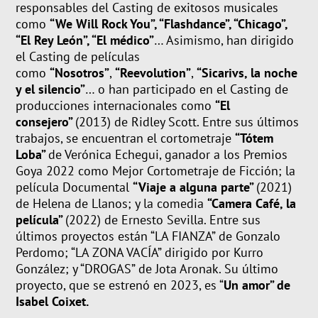
responsables del Casting de exitosos musicales
como
“We Will Rock You”, “Flashdance”, “Chicago”,
“El Rey León”, “El médico”
… Asimismo, han dirigido
el Casting de películas
como
“Nosotros”
,
“Reevolution”
,
“Sicarivs, la noche
y el silencio”
… o han participado en el Casting de
producciones internacionales como
“El
consejero”
(2013) de Ridley Scott. Entre sus últimos
trabajos, se encuentran el cortometraje
“Tótem
Loba”
de Verónica Echegui, ganador a los Premios
Goya 2022 como Mejor Cortometraje de Ficción; la
película Documental
“Viaje a alguna parte”
(2021)
de Helena de Llanos; y la comedia
“Camera Café, la
película”
(2022)
de Ernesto Sevilla. Entre sus
últimos proyectos están “LA FIANZA” de Gonzalo
Perdomo; “LA ZONA VACÍA” dirigido por Kurro
González; y “DROGAS” de Jota Aronak. Su último
proyecto, que se estrenó en 2023, es “
Un amor” de
Isabel Coixet.