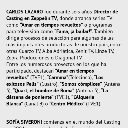
CARLOS LÁZARO
fue durante seis años
Director de
Casting en Zeppelin TV
, donde arranca series TV
como
“Amar en tiempos revueltos”
o programas
para televisión como
“Fama, ¡a bailar!”
. También
dirige procesos de selección para algunas de las
más importantes productoras de nuestro país, entre
otras Cuarzo TV, Alba Adriática, Zenit TV, Linze TV,
Zebra Producciones o Diagonal TV.
Entre los numerosos proyectos en los que ha
participado, destacan
“Amar en tiempos
revueltos”
(TVE1),
“Carmina”
(Telecinco),
“Los
exitosos Pells”
(Cuatro),
“Somos cómplices”
(Antena
3),
“Quart, el hombre de Roma”
(Antena 3),
“La
dársena de poniente”
(TVE1),
“L’Alqueria
Blanca”
(Canal 9) o
“Centro Médico”
(TVE1).
SOFÍA SIVERONI
comienza en el mundo del Casting