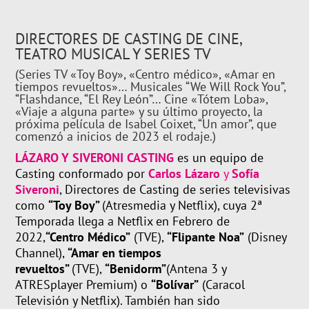
DIRECTORES DE CASTING DE CINE,
TEATRO MUSICAL Y SERIES TV
(Series TV «Toy Boy», «Centro médico», «Amar en
tiempos revueltos»… Musicales “We Will Rock You”,
“Flashdance, “El Rey León”… Cine «Tótem Loba»,
«Viaje a alguna parte» y su último proyecto, la
próxima película de Isabel Coixet, “Un amor”, que
comenzó a inicios de 2023 el rodaje.)
LÁZARO Y SIVERONI CASTING
es un equipo de
Casting conformado por
Carlos Lázaro
y
Sofía
Siveroni
, Directores de Casting de series televisivas
como
“Toy Boy”
(Atresmedia y Netflix), cuya 2ª
Temporada llega a Netflix en Febrero de
2022,
“Centro Médico”
(TVE),
“Flipante Noa”
(Disney
Channel),
“Amar en tiempos
revueltos”
(TVE),
“Benidorm”
(Antena 3 y
ATRESplayer Premium) o
“Bolívar”
(Caracol
Televisión y Netflix). También han sido