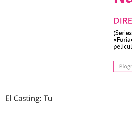
DIR
(Serie
«Furia
pelícu
Biogr
 El Casting: Tu