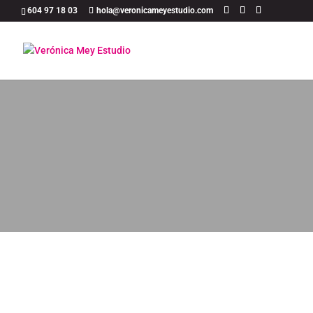
604 97 18 03
hola@veronicameyestudio.com