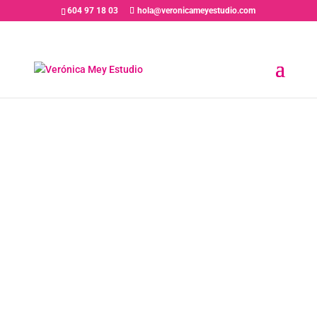
604 97 18 03
hola@veronicameyestudio.com
EDICIÓN DE
ESCENAS
GRABADAS EN
TALLERES Y
CURSOS EN
VME