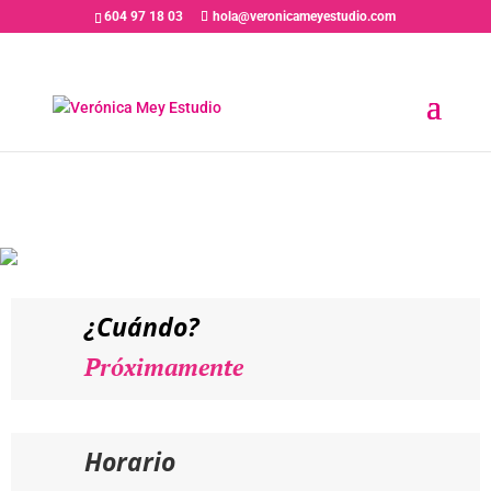
604 97 18 03
hola@veronicameyestudio.com
PRÓXIMAMENTE // JOSÉ LUIS
SIXTO – Taller Intensivo de
Técnicas de Profesionalización
y Preparación al Casting
¿Cuándo?
Próximamente
Horario