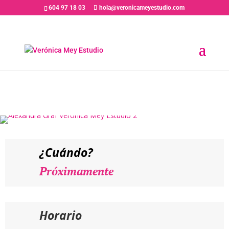
604 97 18 03
hola@veronicameyestudio.com
PRÓXIMAMENTE //
ALEXANDRA GRAF – Curso de
Interpretación para Televisión
«La Cámara y Tú»
¿Cuándo?
Próximamente
Horario