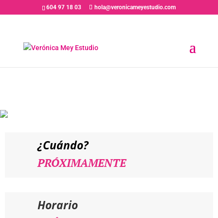
604 97 18 03
hola@veronicameyestudio.com
PRÓXIMAMENTE // TIRSO
CALERO – Entrenamiento de
Interpretación ante la Cámara
«Dar vida a un personaje»
¿Cuándo?
PRÓXIMAMENTE
Horario