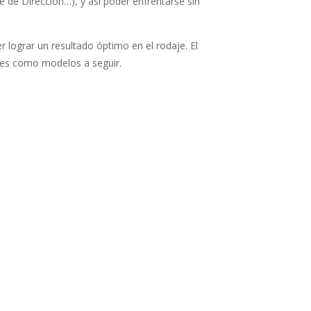
de Dirección…), y así poder enfrentarse sin
r lograr un resultado óptimo en el rodaje. El
ores como modelos a seguir.