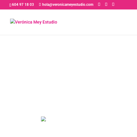
604 97 18 03
hola@veronicameyestudio.com
PRÓXIMAMENTE
Entrenamiento 
Audiovisual par