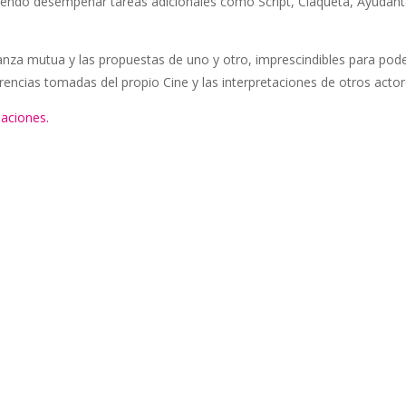
ndo desempeñar tareas adicionales como Script, Claqueta, Ayudante 
fianza mutua y las propuestas de uno y otro, imprescindibles para pode
ferencias tomadas del propio Cine y las interpretaciones de otros act
maciones.