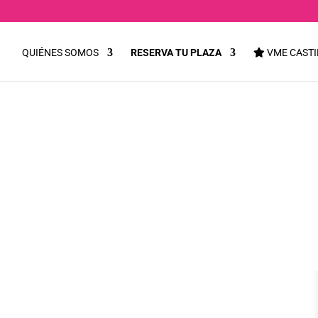
QUIÉNES SOMOS
RESERVA TU PLAZA
VME CASTI
 // ALFONSO ALBAC
de Interpretación
a actores y actrices