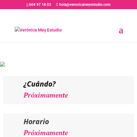
604 97 18 03
hola@veronicameyestudio.com
PRÓXIMAMENTE // ALFONSO
ALBACETE – Taller Intensivo
«Actor frente a Cámara»
¿Cuándo?
Próximamente
Horario
Próximamente