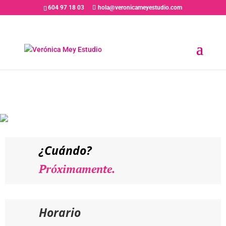
604 97 18 03
hola@veronicameyestudio.com
PRÓXIMAMENTE // MONTXO
ARMENDÁRIZ – Taller «La
Mirada en la Interpretación
Audiovisual»
¿Cuándo?
Próximamente.
Horario