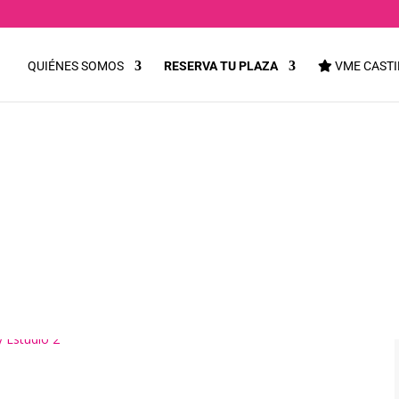
QUIÉNES SOMOS
RESERVA TU PLAZA
VME CASTI
// PACO CABEZAS Y
– Taller de Interpr
 «Ser o no ser»