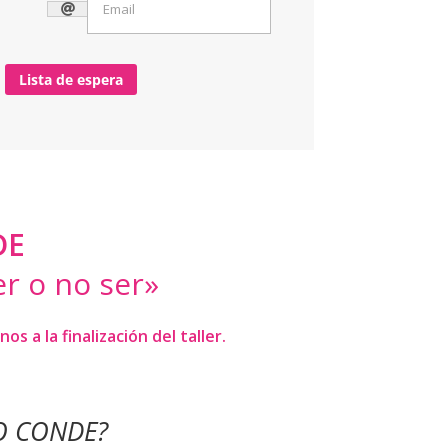
Lista de espera
DE
er o no ser»
 a la finalización del taller.
SO CONDE?