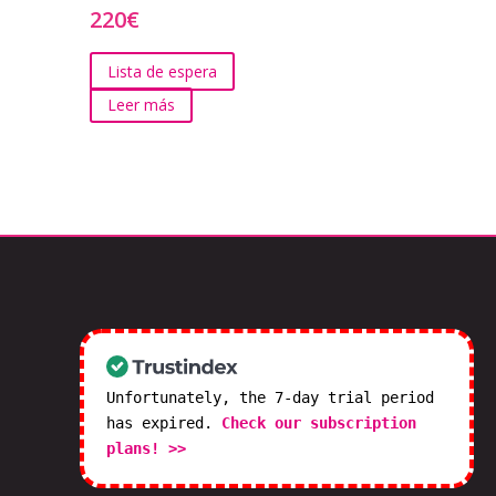
220
€
Lista de espera
Leer más
Unfortunately, the 7-day trial period
has expired.
Check our subscription
plans! >>