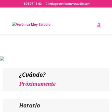
604 97 18 03
hola@veronicameyestudio.com
PRÓXIMAMENTE // ANTONIO C.
GUIJOSA – Entrenamiento
Actoral «La Estructura en la
Interpretación»
¿Cuándo?
Próximamente
Horario