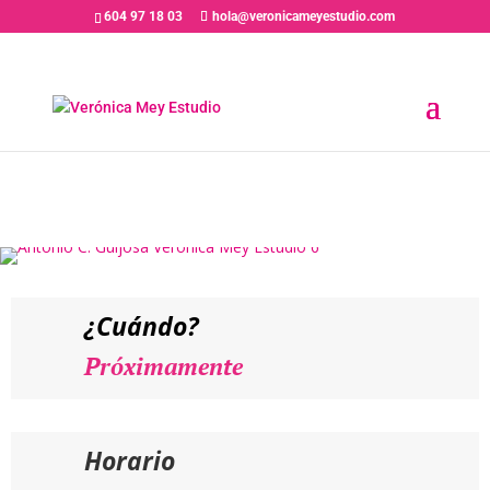
604 97 18 03
hola@veronicameyestudio.com
PRÓXIMAMENTE// ANTONIO C.
GUIJOSA – Taller Actoral
Intensivo “Recreando a
Hécuba”
¿Cuándo?
Próximamente
Horario