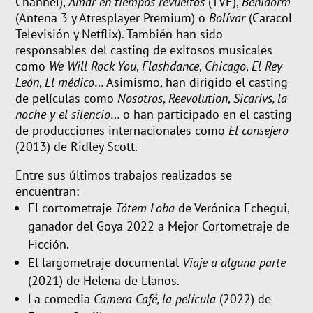
Channel),
Amar en tiempos revueltos
(TVE),
Benidorm
(Antena 3 y Atresplayer Premium) o
Bolívar
(Caracol
Televisión y Netflix). También han sido
responsables del casting de exitosos musicales
como
We Will Rock You
,
Flashdance
,
Chicago
,
El Rey
León
,
El médico
… Asimismo, han dirigido el casting
de películas como
Nosotros
,
Reevolution
,
Sicarivs, la
noche y el silencio
… o han participado en el casting
de producciones internacionales como
El consejero
(2013) de Ridley Scott.
Entre sus últimos trabajos realizados se
encuentran:
El cortometraje
Tótem Loba
de Verónica Echegui,
ganador del Goya 2022 a Mejor Cortometraje de
Ficción.
El largometraje documental
Viaje a alguna parte
(2021) de Helena de Llanos.
La comedia
Camera Café, la película
(2022) de