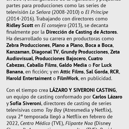
partes para producciones como las series de
televisión
La Señora
(2008-2010) o
El Príncipe
(2014-2016). Trabajando con directores como
Ridley Scott
en
El consejero
(2013), se decanta
finalmente por la
Dirección de Casting de Actores
.
Ha desarrollado su carrera en productoras como
Zebra Producciones
,
Plano a Plano
,
Boca a Boca
,
Kanzaman
,
Diagonal TV
,
Grundy Producciones
,
Zeta
Audiovisual
,
Producciones Bajocero
,
Cuatro
Cabezas
,
Caballo Films
,
Galdo Media
o
For Luck
Banana
, en ficción; y en
Attic Films
,
Sal Gorda
,
RCR
,
Harold Entertaiment
o
FilmWork
, en publicidad.
Con el tiempo crea
LÁZARO Y SIVERONI CASTING
,
un equipo de casting conformado por
Carlos Lázaro
y
Sofía Siveroni
, directores de casting de series
televisivas como
Toy Boy
(Atresmedia y Netflix),
cuya 2ª temporada llegó a Netflix en febrero de
2022,
Centro Médico
(TVE),
Flipante Noa
(Disney