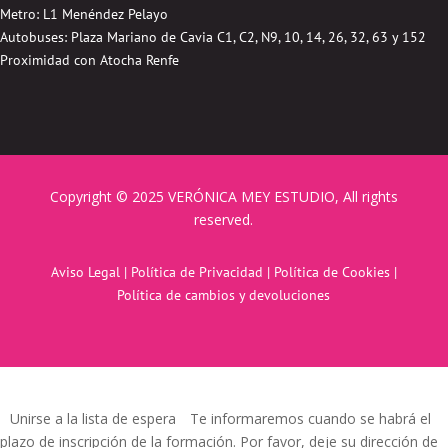
Metro: L1 Menéndez Pelayo
Autobuses:
Plaza Mariano de Cavia
C1, C2, N9, 10, 14, 26, 32, 63 y 152
Proximidad con Atocha Renfe
Copyright © 2025 VERÓNICA MEY ESTUDIO, All rights
reserved.
Aviso Legal
|
Política de Privacidad
|
Política de Cookies
|
Política de cambios y devoluciones
Unirse a la lista de espera
Te informaremos cuando se habrá el
plazo de inscripción de la formación. Por favor, deje su dirección de