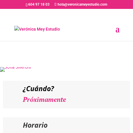
604 97 18 03
hola@veronicameyestudio.com
PRÓXIMAMENTE // SOFÍA
SIVERONI – Entrenamiento
Actoral de Casting e
Interpretación
¿Cuándo?
Próximamente
Horario