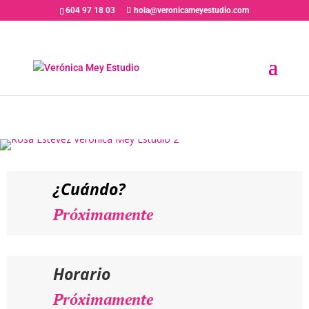
604 97 18 03
hola@veronicameyestudio.com
PRÓXIMAMENTE// ROSA
ESTÉVEZ – Taller de
Interpretación y Casting
¿Cuándo?
Próximamente
Horario
Próximamente