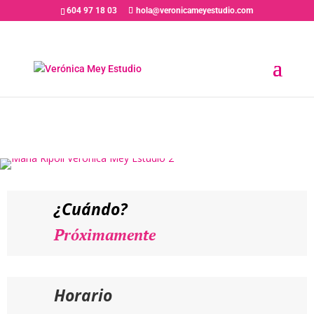
604 97 18 03
hola@veronicameyestudio.com
PRÓXIMAMENTE// MARÍA
RIPOLL – Curso de
Interpretación ante la Cámara
«Buscando la verdad»
¿Cuándo?
Próximamente
Horario