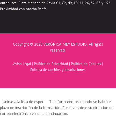
Autobuses:
Plaza Mariano de Cavia
C1, C2, N9, 10, 14, 26, 32, 63 y 152
Proximidad con Atocha Renfe
Copyright © 2025 VERÓNICA MEY ESTUDIO, All rights
reserved.
Aviso Legal
|
Política de Privacidad
|
Política de Cookies
|
Política de cambios y devoluciones
Unirse a la lista de espera
Te informaremos cuando se habrá el
plazo de inscripción de la formación. Por favor, deje su dirección de
correo electrónico válida a continuación.