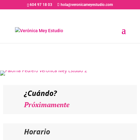
604 97 18 03
hola@veronicameyestudio.com
PRÓXIMAMENTE// PALOMA
PEDRERO – Curso “La
Dramaturgia en la
Interpretación”
¿Cuándo?
Próximamente
Horario