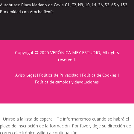
Autobuses:
Plaza Mariano de Cavia
C1, C2, N9, 10, 14, 26, 32, 63 y 152
Proximidad con Atocha Renfe
Copyright © 2025 VERÓNICA MEY ESTUDIO, All rights
reserved.
Aviso Legal
|
Política de Privacidad
|
Política de Cookies
|
Política de cambios y devoluciones
Unirse a la lista de espera
Te informaremos cuando se habrá el
plazo de inscripción de la formación. Por favor, deje su dirección de
correo electrónico válida a continuación.