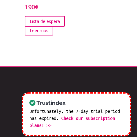
190
€
Lista de espera
Leer más
Unfortunately, the 7-day trial period
has expired.
Check our subscription
plans! >>