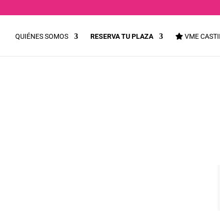
QUIÉNES SOMOS
RESERVA TU PLAZA
VME CASTI
// ANDRÉS LIMA – T
on la Cualidad» OYE