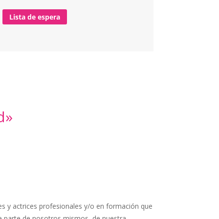
Lista de espera
d»
es y actrices profesionales y/o en formación que
e parte de nosotros mismos, de nuestra