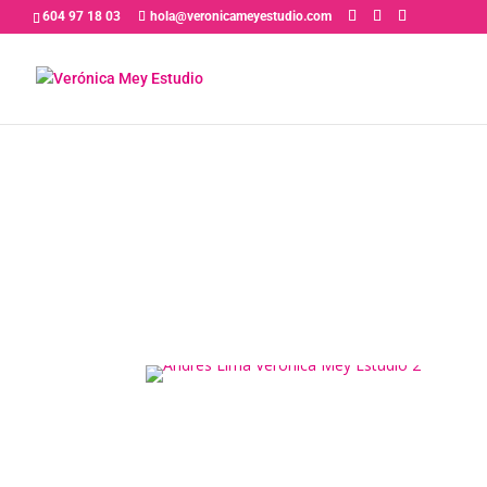
604 97 18 03
hola@veronicameyestudio.com
PRÓXIMAMENTE 
«Interpretar c