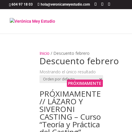
604 97 18 03
hola@veronicameyestudio.com
Inicio
/
Descuento febrero
Descuento febrero
Mostrando el único resultado
PRÓXIMAMENTE
PRÓXIMAMENTE
// LÁZARO Y
SIVERONI
CASTING – Curso
“Teoría y Práctica