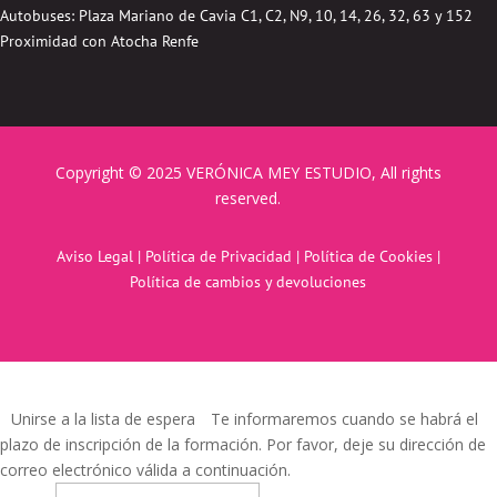
Autobuses:
Plaza Mariano de Cavia
C1, C2, N9, 10, 14, 26, 32, 63 y 152
Proximidad con Atocha Renfe
Copyright © 2025 VERÓNICA MEY ESTUDIO, All rights
reserved.
Aviso Legal
|
Política de Privacidad
|
Política de Cookies
|
Política de cambios y devoluciones
Unirse a la lista de espera
Te informaremos cuando se habrá el
plazo de inscripción de la formación. Por favor, deje su dirección de
correo electrónico válida a continuación.