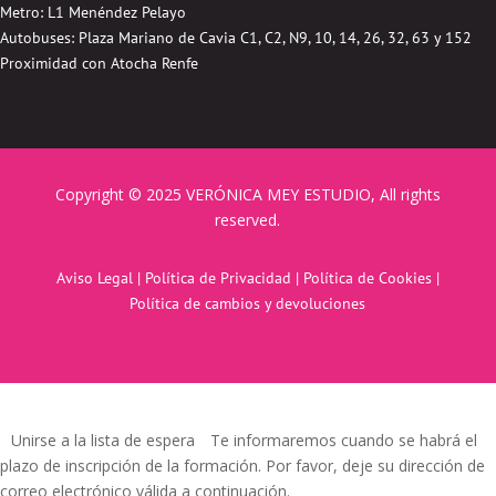
Metro: L1 Menéndez Pelayo
Autobuses:
Plaza Mariano de Cavia
C1, C2, N9, 10, 14, 26, 32, 63 y 152
Proximidad con Atocha Renfe
Copyright © 2025 VERÓNICA MEY ESTUDIO, All rights
reserved.
Aviso Legal
|
Política de Privacidad
|
Política de Cookies
|
Política de cambios y devoluciones
Unirse a la lista de espera
Te informaremos cuando se habrá el
plazo de inscripción de la formación. Por favor, deje su dirección de
correo electrónico válida a continuación.