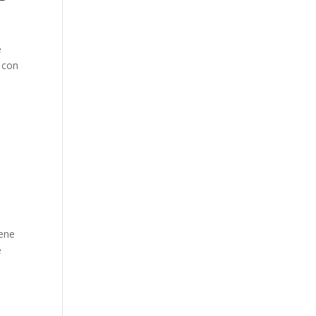
e
a con
iene
e