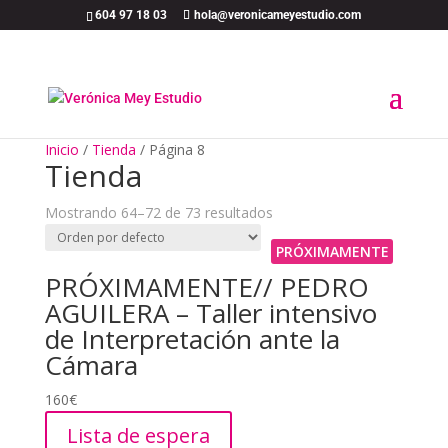
604 97 18 03
hola@veronicameyestudio.com
Inicio
/
Tienda
/
Página 8
Tienda
Mostrando 64–72 de 73 resultados
PRÓXIMAMENTE
PRÓXIMAMENTE// PEDRO
AGUILERA – Taller intensivo
de Interpretación ante la
Cámara
160
€
Lista de espera