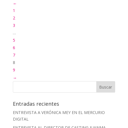
←
1
2
3
…
5
6
7
8
9
→
Entradas recientes
ENTREVISTA A VERÓNICA MEY EN EL MERCURIO
DIGITAL
ENTREVISTA AL DIRECTOR DE CASTING JUANMA