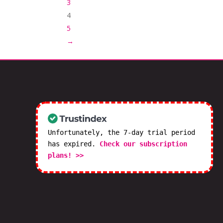
3
4
5
→
Unfortunately, the 7-day trial period
has expired.
Check our subscription
plans! >>